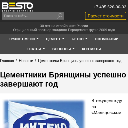
+7 495 626-00-02
Расчет стоимости
30 лет на стройрынке России
Официальный партнер холдинга Евроцемент груп с 2009 года
СУХИЕ СМЕСИ
ЦЕМЕНТ
БЕТОН
О КОМПАНИИ
СТАТЬИ
ВОПРОСЫ
КОНТАКТЫ
Главная
/
Новости
/
Цементники Брянщины успешно завершают год
Цементники Брянщины успешно
завершают год
В текущем году
на
«Мальцовском