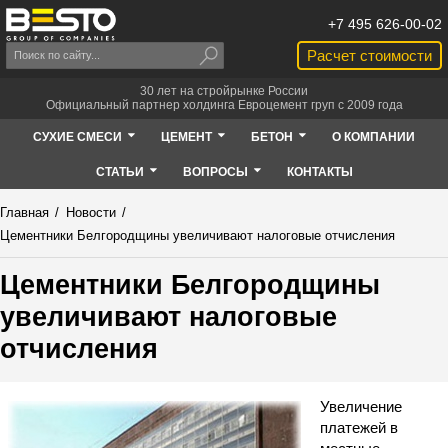
+7 495 626-00-02
Расчет стоимости
30 лет на стройрынке России
Официальный партнер холдинга Евроцемент груп с 2009 года
СУХИЕ СМЕСИ
ЦЕМЕНТ
БЕТОН
О КОМПАНИИ
СТАТЬИ
ВОПРОСЫ
КОНТАКТЫ
Главная
/
Новости
/
Цементники Белгородщины увеличивают налоговые отчисления
Цементники Белгородщины
увеличивают налоговые
отчисления
Увеличение
платежей в