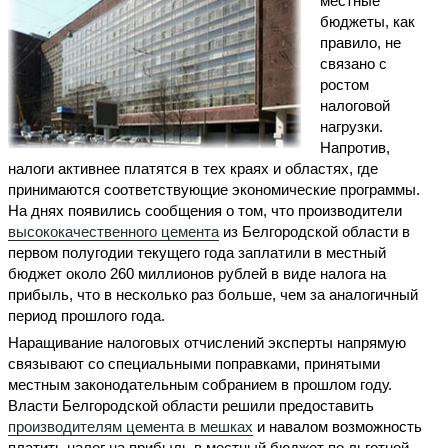
местные
бюджеты, как
правило, не
связано с
ростом
налоговой
нагрузки.
Напротив,
налоги активнее платятся в тех краях и областях, где
принимаются соответствующие экономические программы.
На днях появились сообщения о том, что производители
высококачественного цемента
из Белгородской области в
первом полугодии текущего года заплатили в местный
бюджет около 260 миллионов рублей в виде налога на
прибыль, что в несколько раз больше, чем за аналогичный
период прошлого года.
Наращивание налоговых отчислений эксперты напрямую
связывают со специальными поправками, принятыми
местным законодательным собранием в прошлом году.
Власти Белгородской области решили предоставить
производителям цемента в мешках
и навалом возможность
платить налог на прибыль в местный бюджет по льготной