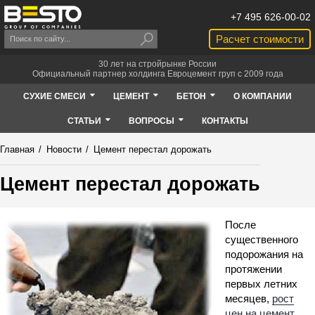
+7 495 626-00-02
Расчет стоимости
30 лет на стройрынке России
Официальный партнер холдинга Евроцемент груп с 2009 года
СУХИЕ СМЕСИ
ЦЕМЕНТ
БЕТОН
О КОМПАНИИ
СТАТЬИ
ВОПРОСЫ
КОНТАКТЫ
Главная
/
Новости
/
Цемент перестал дорожать
Цемент перестал дорожать
После
существенного
подорожания на
протяжении
первых летних
месяцев,
рост
цен на цемент