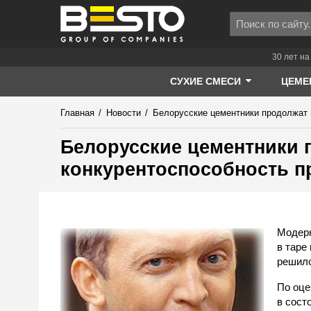
30 лет на
СУХИЕ СМЕСИ
ЦЕМЕ
Главная
/
Новости
/
Белорусские цементники продолжат 
Белорусские цементники
конкурентоспособность п
Модерн
в таре
решило
По оце
в сост