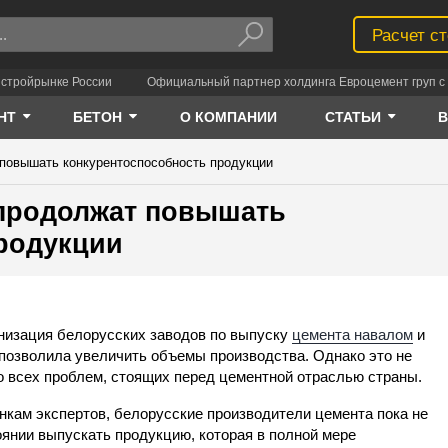
Расчет с
 стройрынке России
Официальный партнер холдинга Евроцемент груп с 
НТ
БЕТОН
О КОМПАНИИ
СТАТЬИ
повышать конкурентоспособность продукции
 продолжат повышать
родукции
изация белорусских заводов по выпуску
цемента навалом
и
 позволила увеличить объемы производства. Однако это не
 всех проблем, стоящих перед цементной отраслью страны.
нкам экспертов, белорусские производители цемента пока не
оянии выпускать продукцию, которая в полной мере