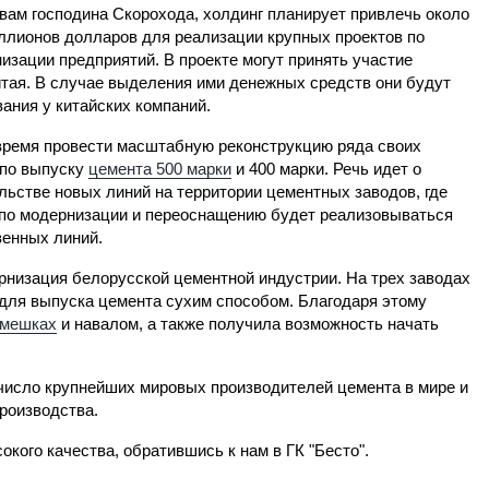
вам господина Скорохода, холдинг планирует привлечь около
ллионов долларов для реализации крупных проектов по
изации предприятий. В проекте могут принять участие
тая. В случае выделения ими денежных средств они будут
ания у китайских компаний.
время провести масштабную реконструкцию ряда своих
 по выпуску
цемента 500 марки
и 400 марки. Речь идет о
льстве новых линий на территории цементных заводов, где
 по модернизации и переоснащению будет реализовываться
венных линий.
рнизация белорусской цементной индустрии. На трех заводах
для выпуска цемента сухим способом. Благодаря этому
 мешках
и навалом, а также получила возможность начать
 число крупнейших мировых производителей цемента в мире и
роизводства.
окого качества, обратившись к нам в ГК "Бесто".