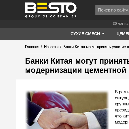
30 лет на
СУХИЕ СМЕСИ
ЦЕМЕ
Главная
/
Новости
/
Банки Китая могут принять участие
Банки Китая могут приня
модернизации цементной 
В рамк
ситуац
крупны
презид
что ки
модерн