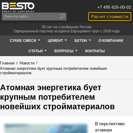
+7 495 626-00-02
Расчет стоимости
30 лет на стройрынке России
Официальный партнер холдинга Евроцемент груп с 2009 года
СУХИЕ СМЕСИ
ЦЕМЕНТ
БЕТОН
О КОМПАНИИ
СТАТЬИ
ВОПРОСЫ
КОНТАКТЫ
Главная
/
Новости
/
Атомная энергетика бует крупным потребителем новейших
стройматериалов
Атомная энергетика бует
крупным потребителем
новейших стройматериалов
В перспективе
атомная