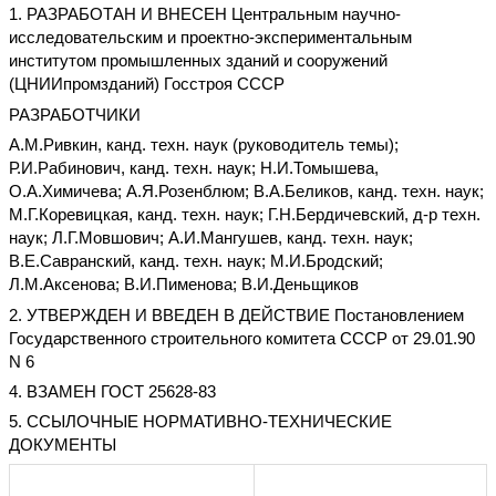
1. РАЗРАБОТАН И ВНЕСЕН Центральным научно-
исследовательским и проектно-экспериментальным
институтом промышленных зданий и сооружений
(ЦНИИпромзданий) Госстроя СССР
РАЗРАБОТЧИКИ
А.М.Ривкин, канд. техн. наук (руководитель темы);
Р.И.Рабинович, канд. техн. наук; Н.И.Томышева,
О.А.Химичева; А.Я.Розенблюм; В.А.Беликов, канд. техн. наук;
М.Г.Коревицкая, канд. техн. наук; Г.Н.Бердичевский, д-р техн.
наук; Л.Г.Мовшович; А.И.Мангушев, канд. техн. наук;
В.Е.Савранский, канд. техн. наук; М.И.Бродский;
Л.М.Аксенова; В.И.Пименова; В.И.Деньщиков
2. УТВЕРЖДЕН И ВВЕДЕН В ДЕЙСТВИЕ Постановлением
Государственного строительного комитета СССР от 29.01.90
N 6
4. ВЗАМЕН ГОСТ 25628-83
5. ССЫЛОЧНЫЕ НОРМАТИВНО-ТЕХНИЧЕСКИЕ
ДОКУМЕНТЫ