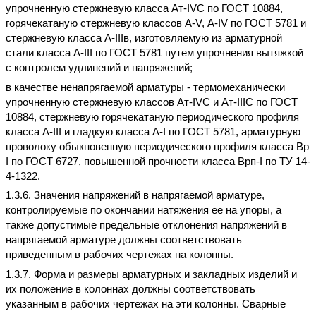
упрочненную стержневую класса Ат-IVС по ГОСТ 10884,
горячекатаную стержневую классов А-V, А-IV по ГОСТ 5781 и
стержневую класса А-IIIв, изготовляемую из арматурной
стали класса А-III по ГОСТ 5781 путем упрочнения вытяжкой
с контролем удлинений и напряжений;
в качестве ненапрягаемой арматуры - термомеханически
упрочненную стержневую классов Ат-IVС и Ат-IIIС по ГОСТ
10884, стержневую горячекатаную периодического профиля
класса А-III и гладкую класса А-I по ГОСТ 5781, арматурную
проволоку обыкновенную периодического профиля класса Вр
I по ГОСТ 6727, повышенной прочности класса Врп-I по ТУ 14-
4-1322.
1.3.6. Значения напряжений в напрягаемой арматуре,
контролируемые по окончании натяжения ее на упоры, а
также допустимые предельные отклонения напряжений в
напрягаемой арматуре должны соответствовать
приведенным в рабочих чертежах на колонны.
1.3.7. Форма и размеры арматурных и закладных изделий и
их положение в колоннах должны соответствовать
указанным в рабочих чертежах на эти колонны. Сварные