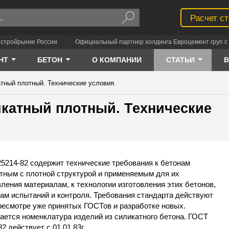
Расчет с
 стройрынке России
Официальный партнер холдинга Евроцемент груп с 
НТ
БЕТОН
О КОМПАНИИ
СТАТЬИ
атный плотный. Технические условия.
икатный плотный. Технические
5214-82 содержит технические требования к бетонам
тным с плотной структурой и применяемым для их
вления материалам, к технологии изготовления этих бетонов,
ам испытаний и контроля. Требования стандарта действуют
ресмотре уже принятых ГОСТов и разработке новых.
ается номенклатура изделий из силикатного бетона. ГОСТ
2 действует с 01.01.83г.