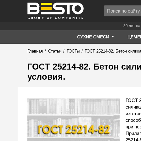
30 лет на
СУХИЕ СМЕСИ
ЦЕМЕ
Главная
/
Статьи
/
ГОСТы
/
ГОСТ 25214-82. Бетон силик
ГОСТ 25214-82. Бетон сил
условия.
ГОСТ 2
силика
изгото
способ
при пе
Прилаг
25214-8