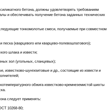
 силикатного бетона, должны удовлетворять требованиям
иалы и обеспечивать получение бетона заданных технических
ь следующие тонкомолотые смеси, получаемые при совместном
и песка (кварцевого или кварцево-полевошпатового);
кого шлака и извести;
вных зол (угольных, сланцевых);
е, известково-шунгизитовые и др., состоящие из извести и
полнителей;
зкотемпературного обжига известково-кремнеземистой шихты
ска.
тона следует применять:
ОСТ 10268-80;