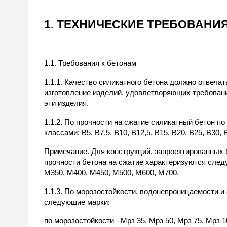
1. ТЕХНИЧЕСКИЕ ТРЕБОВАНИ
1.1. Требования к бетонам
1.1.1. Качество силикатного бетона должно отвеча
изготовление изделий, удовлетворяющих требовани
эти изделия.
1.1.2. По прочности на сжатие силикатный бетон 
классами: В5, В7,5, В10, В12,5, В15, В20, В25, В30, 
Примечание. Для конструкций, запроектированных 
прочности бетона на сжатие характеризуются след
М350, М400, М450, М500, М600, М700.
1.1.3. По морозостойкости, водонепроницаемости 
следующие марки:
по морозостойкости - Мрз 35, Мрз 50, Мрз 75, Мрз 1