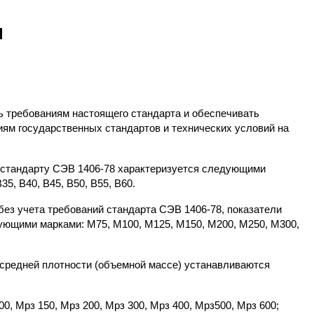
Я
ть требованиям настоящего стандарта и обеспечивать
ям государственных стандартов и технических условий на
по стандарту СЭВ 1406-78 характеризуется следующими
В35, В40, В45, В50, В55, В60.
без учета требований стандарта СЭВ 1406-78, показатели
ующими марками: М75, М100, М125, М150, М200, М250, М300,
и средней плотности (объемной массе) устанавливаются
00, Мрз 150, Мрз 200, Мрз 300, Мрз 400, Мрз500, Мрз 600;