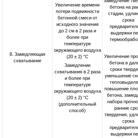
замедление тве
Увеличение времени
бетона на ра
потери подвижности
стадии, удли
бетонной смеси от
срока
исходного значения
предварител
до 2 см в 2 раза и
выдержки п
более при
термообрабо
температуре
окружающего воздуха
8. Замедляющая
Увеличение про
(20 ± 2) °С
схватывание
бетона в дал
Замедление
сроки тверде
схватывания в 2 раза
уменьшение ск
и более при
тепловыделе
температуре
повышение пло
окружающего воздуха
бетона, замед
(20 ± 2) °С
набора прочно
(дополнительный
ранние сро
способ)
твердения, удл
срока
предварител
выдержки п