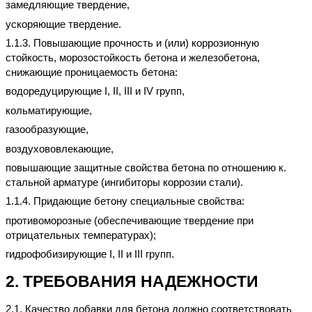
замедляющие твердение,
ускоряющие твердение.
1.1.3. Повышающие прочность и (или) коррозионную
стойкость, морозостойкость бетона и железобетона,
снижающие проницаемость бетона:
водоредуцирующие
I
, II,
III
и IV групп,
кольматирующие,
газообразующие,
воздухововлекающие,
повышающие защитные свойства бетона по отношению к.
стальной арматуре (ингибиторы коррозии стали).
1.1.4. Придающие бетону специальные свойства:
противоморозные (обеспечивающие твердение при
отрицательных температурах);
гидрофобизирующие
I
, II и
III
групп.
2. ТРЕБОВАНИЯ НАДЕЖНОСТИ
2.1. Качество добавки для бетона должно соответствовать