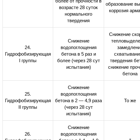
более от прочности в
образование вы
возрасте 28 суток
коррозия арм
нормального
твердения
Снижение ско
Снижение
тепловыделе
24.
водопоглощения
замедлен
Гидрофобизирующая
бетона в 5 раз и
схватывани
I
группы
более (через 28 сут
твердения бе
испытания)
снижение проч
бетона
Снижение
25.
водопоглощения
Гидрофобизирующая
бетона в 2 — 4,9 раза
То же
II
группы
(через 28 сут
испытания)
Снижение
26.
водопоглощения