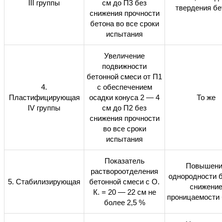
III
группы
см до П3 без
твердения бе
снижения прочности
бетона во все сроки
испытания
Увеличение
подвижности
бетонной смеси от П1
4.
с обеспечением
Пластифицирующая
осадки конуса 2 — 4
То же
IV группы
см до П2 без
снижения прочности
во все сроки
испытания
Показатель
Повышени
раствороотделения
однородности б
5. Стабилизирующая
бетонной смеси с О.
снижени
К. = 20 — 22 см не
проницаемости 
более 2,5 %