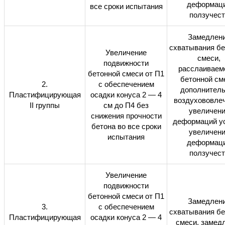
деформац
все сроки испытания
ползучест
Замедлен
схватывания бе
Увеличение
смеси,
подвижности
расслаиваем
бетонной смеси от П1
бетонной см
2.
с обеспечением
дополнител
Пластифицирующая
осадки конуса 2 — 4
воздухововлеч
II
группы
см до П4 без
увеличен
снижения прочности
деформаций ус
бетона во все сроки
увеличен
испытания
деформац
ползучест
Увеличение
подвижности
бетонной смеси от П1
Замедлен
3.
с обеспечением
схватывания бе
Пластифицирующая
осадки конуса 2 — 4
смеси, замед