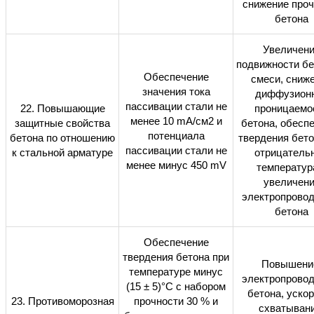
снижение проч
бетона
Увеличен
подвижности бе
Обеспечение
смеси, сниж
значения тока
диффузион
пассивации стали не
22. Повышающие
проницаемо
менее 10
m
A/см2 и
защитные свойства
бетона, обесп
потенциала
бетона по отношению
твердения бето
пассивации стали не
к стальной арматуре
отрицатель
менее минус 450
mV
температур
увеличен
электропровод
бетона
Обеспечение
твердения бетона при
Повышени
температуре минус
электропровод
(15 ± 5)°С с набором
бетона, уско
23. Противоморозная
прочности 30
%
и
схватывани