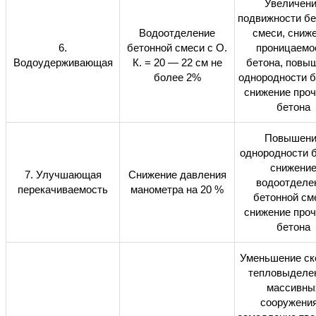
Увеличен
подвижности бе
Водоотделение
смеси, сниж
6.
бетонной смеси с О.
проницаемо
Водоудерживающая
К. = 20 — 22 см не
бетона, повы
более 2%
однородности б
снижение проч
бетона
Повышени
однородности б
снижени
7. Улучшающая
Снижение давления
водоотделе
перекачиваемость
манометра на 20 %
бетонной см
снижение проч
бетона
Уменьшение ск
тепловыделе
массивны
сооружения