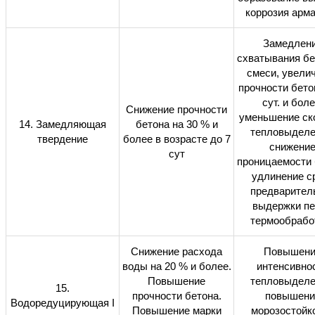
коррозия арм
Замедлен
схватывания бе
смеси, увели
прочности бето
сут. и боле
Снижение прочности
уменьшение ск
14. Замедляющая
бетона на 30 % и
тепловыделе
твердение
более в возрасте до 7
снижени
сут
проницаемости 
удлинение с
предварител
выдержки п
термообрабо
Снижение расхода
Повышени
воды на 20 % и более.
интенсивно
Повышение
тепловыделе
15.
прочности бетона.
повышени
Водоредуцирующая
I
Повышение марки
морозостойк