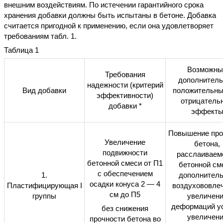
внешним воздействиям. По истечении гарантийного срока
хранения добавки должны быть испытаны в бетоне. Добавка
считается пригодной к применению, если она удовлетворяет
требованиям табл. 1.
Таблица 1
Возможны
Требования
дополнител
надежности (критерий
Вид добавки
положительны
эффективности)
отрицатель
добавки *
эффект
Повышение про
Увеличение
бетона,
подвижности
расслаиваем
бетонной смеси от П1
бетонной см
с обеспечением
1.
дополнител
осадки конуса 2 — 4
Пластифицирующая
I
воздухововлеч
см до П5
группы
увеличен
деформаций ус
без снижения
увеличен
прочности бетона во