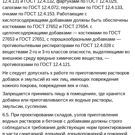
12.4.131 и ГОСТ 12.4.132, фартуками по ГОСТ 12.4.029,
сапогами по ГОСТ 12.4.072, перчатками по ГОСТ 12.4.133,
очками по ГОСТ 12.4.153. Работающие с
кислотосодержащими добавками должны быть обеспечены
костюмами по ГОСТ 27652 и ГОСТ 27654. с
щелочесодержащими добавками — костюмами по ГОСТ
27653 и ГОСТ 27651, с порошкообразными добавками —
противопылевыми респираторами по ГОСТ 12.4.028 с
веществами 2-го и 3-го классов опасности, выделяющими во
внешнюю среду вредные химические вещества, —
противогазами по ГОСТ 12.4.121.
Не следует допускать к работе по приготовлению растворов
добавок и эмульсий из них лиц, имеющих повреждения
кожного покрова, повреждения век и глаз.
Запрещается принимать пищу в помещениях, где хранятся
добавки или приготавливаются их водные растворы,
эмульсии, суспензии.
6.5. При проектировании складов, узлов приготовления
водных растворов и бетонов с добавками должны строго
соблюдаться требования действующих норм проектирования
в части санитарной, взрывной, взрывопожарной и пожарной