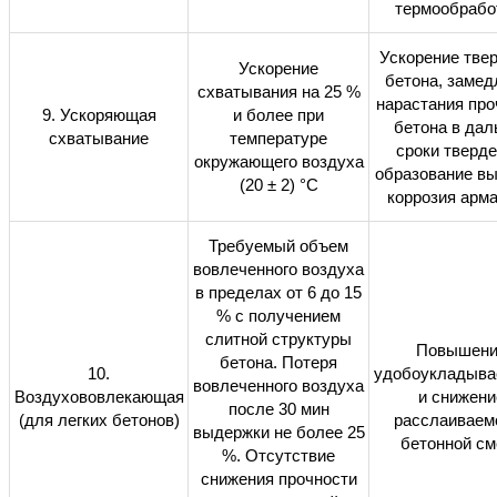
термообрабо
Ускорение тве
Ускорение
бетона, замед
схватывания на 25 %
нарастания про
9. Ускоряющая
и более при
бетона в дал
схватывание
температуре
сроки тверде
окружающего воздуха
образование вы
(20 ± 2) °С
коррозия арм
Требуемый объем
вовлеченного воздуха
в пределах от 6 до 15
%
с получением
слитной структуры
Повышени
бетона. Потеря
10.
удобоукладыва
вовлеченного воздуха
Воздухововлекающая
и снижени
после 30 мин
(для легких бетонов)
расслаиваем
выдержки не более 25
бетонной см
%. Отсутствие
снижения прочности