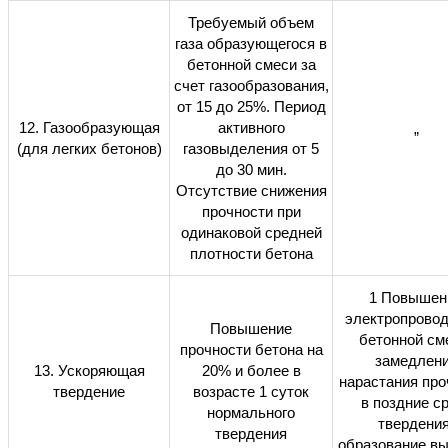
Требуемый объем
газа образующегося в
бетонной смеси за
счет газообразования,
от 15 до 25%. Период
12. Газообразующая
активного
”
(для легких бетонов)
газовыделения от 5
до 30 мин.
Отсутствие снижения
прочности при
одинаковой средней
плотности бетона
1 Повышен
электропровод
Повышение
бетонной см
прочности бетона на
замедлен
13. Ускоряющая
20% и более в
нарастания про
твердение
возрасте 1 суток
в поздние с
нормального
твердения
твердения
образование вы