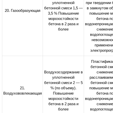
уплотненной
при твердении 
бетонной смеси 1,5 —
в замкнутом о
20. Газообразующая
3,5
%
Повышение
повышение м
морозостойкости
бетона п
бетона в 2 раза и
водонепроницае
более
снижени
водопоглоще
невозможно
применен
электропрог
Пластифика
бетонной см
Воздухосодержание в
снижени
уплотненной
расслаиваем
бетонной смеси 2 — 5
бетонной см
21.
% (по объему).
повышение м
Воздухововлекающая
Повышение
бетона п
морозостойкости
водонепроницае
бетона в 2 раза и
снижени
более
водопоглоще