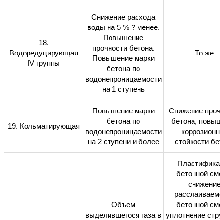
Снижение расхода
воды на 5 %
?
менее.
Повышение
18.
прочности бетона.
Водоредуцирующая
То же
Повышение марки
IV группы
бетона по
водонепроницаемости
на 1 ступень
Повышение марки
Снижение проч
бетона по
бетона, повы
19. Кольматирующая
водонепроницаемости
коррозионн
на 2 ступени и более
стойкости бе
Пластифика
бетонной см
снижени
расслаиваем
Объем
бетонной см
выделившегося газа в
уплотнение стр