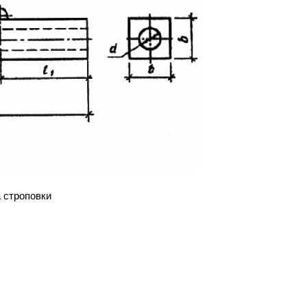
 строповки