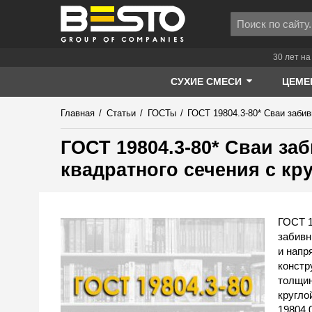
30 лет на
СУХИЕ СМЕСИ
ЦЕМЕ
Главная
/
Статьи
/
ГОСТы
/
ГОСТ 19804.3-80* Сваи заби
ГОСТ 19804.3-80* Сваи з
квадратного сечения с кр
ГОСТ 1
забивн
и напр
констр
толщин
кругло
19804.