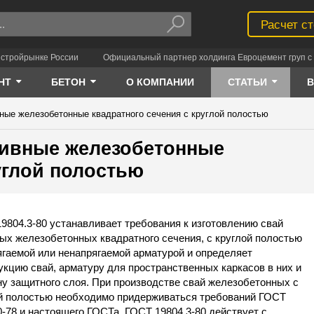
Расчет с
 стройрынке России
Официальный партнер холдинга Евроцемент груп с 
НТ
БЕТОН
О КОМПАНИИ
СТАТЬИ
вные железобетонные квадратного сечения с круглой полостью
абивные железобетонные
углой полостью
9804.3-80 устанавливает требования к изготовлению свай
ых железобетонных квадратного сечения, с круглой полостью
ягаемой или ненапрягаемой арматурой и определяет
укцию свай, арматуру для пространственных каркасов в них и
у защитного слоя. При производстве свай железобетонных с
й полостью необходимо придерживаться требований ГОСТ
0-78 и настоящего ГОСТа. ГОСТ 19804.3-80 действует с