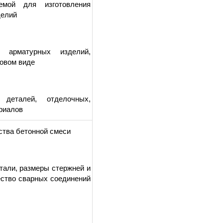
емой для изготовления
делий
арматурных изделий,
товом виде
 деталей, отделочных,
риалов
йства бетонной смеси
тали, размеры стержней и
ество сварных соединений