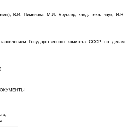
емы); В.И. Пименова; М.И. Бруссер, канд. техн. наук, И.Н.
овлением Государственного комитета СССР по делам
)
ДОКУМЕНТЫ
та,
та