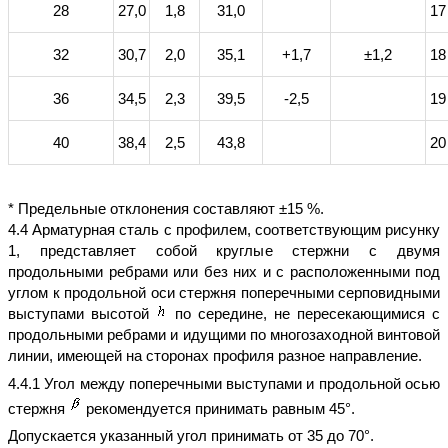
28
27,0
1,8
31,0
17
32
30,7
2,0
35,1
+1,7
±1,2
18
36
34,5
2,3
39,5
-2,5
19
40
38,4
2,5
43,8
20
* Предельные отклонения составляют ±15 %.
4.4 Арматурная сталь с профилем, соответствующим рисунку
1, представляет собой круглые стержни с двумя
продольными ребрами или без них и с расположенными под
углом к продольной оси стержня поперечными серповидными
выступами высотой
по середине, не пересекающимися с
продольными ребрами и идущими по многозаходной винтовой
линии, имеющей на сторонах профиля разное направление.
4.4.1 Угол между поперечными выступами и продольной осью
стержня
рекомендуется принимать равным 45°.
Допускается указанный угол принимать от 35 до 70°.