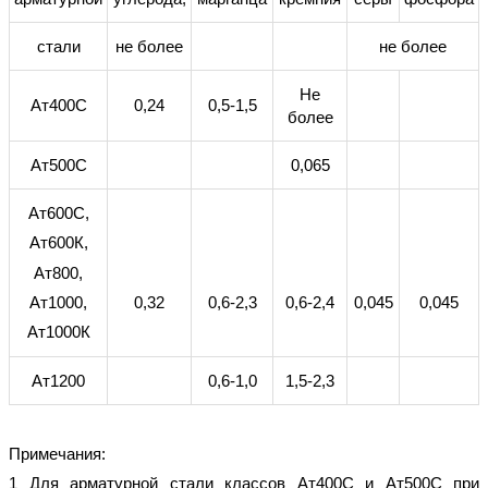
стали
не более
не более
Не
Ат400С
0,24
0,5-1,5
более
Ат500С
0,065
Ат600С,
Ат600К,
Ат800,
0,32
0,6-2,3
0,6-2,4
0,045
0,045
Ат1000,
Ат1000К
Ат1200
0,6-1,0
1,5-2,3
Примечания:
1 Для арматурной стали классов Ат400С и Ат500С при