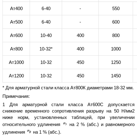
Ат400
6-40
-
550
Ат500
6-40
-
600
Ат600
10-40
400
800
Ат800
10-32*
400
1000
Ат1000
10-32
450
1250
Ат1200
10-32
450
1450
* Для арматурной стали класса Ат800К диаметрами 18-32 мм.
Примечания:
1 Для арматурной стали класса Ат600С допускается
снижение временного сопротивления разрыву на 50 Н/мм2
ниже норм, установленных таблицей, при увеличении
относительного удлинения
на 2 % (абс.) и равномерного
удлинения
на 1 % (абс.).