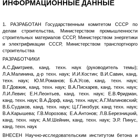
ИНФОРМАЦИОННЫЕ ДАННЫЕ
1. РАЗРАБОТАН Государственным комитетом СССР по
делам строительства, Министерством промышленности
строительных материалов СССР, Министерством энергетики
и электрификации СССР, Министерством транспортнорго
строительства
РАЗРАБОТЧИКИ
А.С.Дмитриев, канд. техн. наук (руководитель темы);
Л.А.Малинина, д-р техн. наук; И.И.Костин; В.И.Савин, канд.
техн. наук; Ю.М.Романов; Б.А.Усов, канд. техн. наук;
В.Г.Довжик, канд. техн. наук; В.А.Пискарев, канд. техн. наук;
Л.И.Левин; Е.Н.Леонтьев, канд. техн. наук; Е.В.Фридман,
канд. техн. наук; В.А.Дорф, канд. техн. наук; А.Г.Малиновский;
В.Б.Судаков, канд. техн. наук; Ц.Г.Гинзбург, канд техн. наук;
В.А.Карышева; Г.В.Морозова; Е.А.Антонов; Л.В.Березницкий,
канд. техн. наук; А.М.Шейнин, канд. техн. наук; Э.Р. Пинус,
канд. техн. наук
ВНЕСЕН Научно-исследовательским институтом бетона и