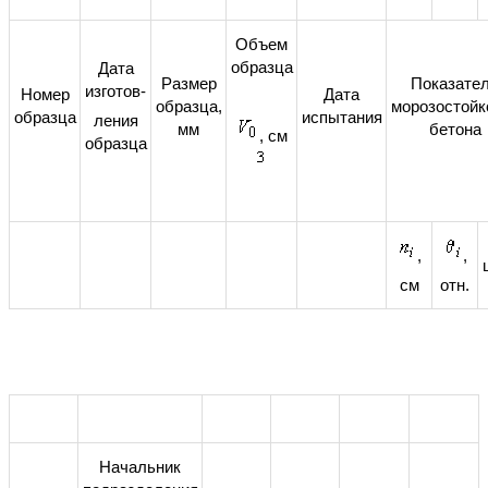
Объем
образца
Дата
Размер
Показате
изготов-
Номер
Дата
образца,
морозостойк
образца
испытания
ления
мм
бетона
, см
образца
,
,
см
отн.
Начальник