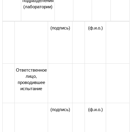
подразделения
(лаборатории)
(подпись)
(ф.и.о.)
Ответственное
лицо,
проводившее
испытание
(подпись)
(ф.и.о.)